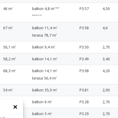
46 m
balkon 4,8 m
P3.57
4,50
2
2/sup>
terasa 30 m
2
67 m
balkon 11,4 m
P3.58
4,6
2
2
terasa 78,7 m
2
56,1 m
balkon 9,4 m
P3.50
2,70
2
2
58,2 m
balkon 14,1 m
P3.49
3,40
2
2
68,3 m
balkon 14,1 m
P3.98
4,20
2
2
terasa 56,4 m
2
54 m
balkon 35,9 m
P3.81
2,90
2
2
30,7 m
balkon 6 m
P3.28
2,70
2
2
30,5 m
balkon 5 m
P3.29
2,70
2
2