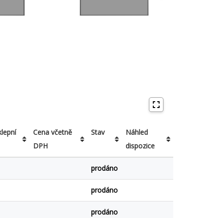
klepní
Cena včetně
Stav
Náhled
DPH
dispozice
klepní
Cena včetně
Stav
Náhled
prodáno
DPH
dispozice
prodáno
prodáno