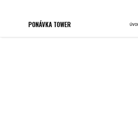
lucie.lejska@unistav.cz
604 225 158
PONÁVKA TOWER
ÚVO