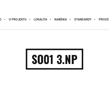
D
O PROJEKTU
LOKALITA
NABÍDKA
STANDARDY
PROCE
SO01 3.NP