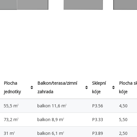
Plocha
Balkon/terasa/zimní
Sklepní
Plocha s
jednotky
zahrada
kóje
kóje
Plocha
Balkon/terasa/zimní
Sklepní
Plocha s
55,5 m
balkon 11,6 m
P3.56
4,50
2
2
jednotky
zahrada
kóje
kóje
73,2 m
balkon 8,9 m
P3.33
5,50
2
2
31 m
balkon 6,1 m
P3.89
2,50
2
2